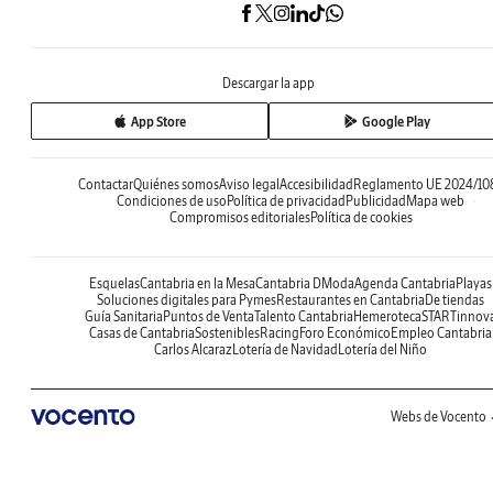
Descargar la app
App Store
Google Play
Contactar
Quiénes somos
Aviso legal
Accesibilidad
Reglamento UE 2024/10
Condiciones de uso
Política de privacidad
Publicidad
Mapa web
Compromisos editoriales
Política de cookies
Esquelas
Cantabria en la Mesa
Cantabria DModa
Agenda Cantabria
Playas
Soluciones digitales para Pymes
Restaurantes en Cantabria
De tiendas
Guía Sanitaria
Puntos de Venta
Talento Cantabria
Hemeroteca
STARTinnov
Casas de Cantabria
Sostenibles
Racing
Foro Económico
Empleo Cantabria
Carlos Alcaraz
Lotería de Navidad
Lotería del Niño
Webs de Vocento