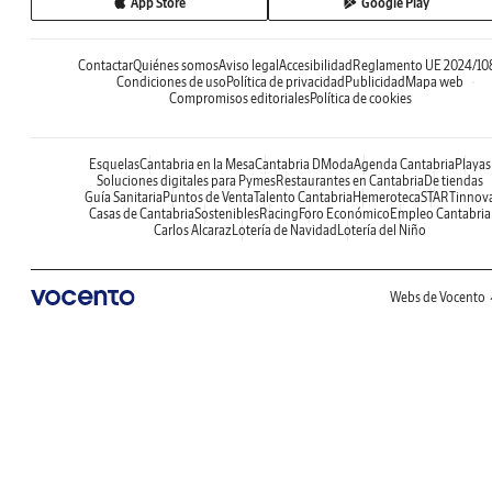
App Store
Google Play
Contactar
Quiénes somos
Aviso legal
Accesibilidad
Reglamento UE 2024/10
Condiciones de uso
Política de privacidad
Publicidad
Mapa web
Compromisos editoriales
Política de cookies
Esquelas
Cantabria en la Mesa
Cantabria DModa
Agenda Cantabria
Playas
Soluciones digitales para Pymes
Restaurantes en Cantabria
De tiendas
Guía Sanitaria
Puntos de Venta
Talento Cantabria
Hemeroteca
STARTinnov
Casas de Cantabria
Sostenibles
Racing
Foro Económico
Empleo Cantabria
Carlos Alcaraz
Lotería de Navidad
Lotería del Niño
Webs de Vocento