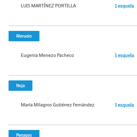
LUIS MARTÍNEZ PORTILLA
1 esquela
Meruelo
Eugenia Menezo Pacheco
1 esquela
Noja
María Milagros Gutiérrez Fernández
1 esquela
Penagos