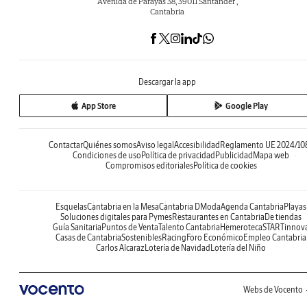
Avenida de Parayas 38, 39011 Santander ,
Cantabria
Descargar la app
App Store
Google Play
Contactar
Quiénes somos
Aviso legal
Accesibilidad
Reglamento UE 2024/10
Condiciones de uso
Política de privacidad
Publicidad
Mapa web
Compromisos editoriales
Política de cookies
Esquelas
Cantabria en la Mesa
Cantabria DModa
Agenda Cantabria
Playas
Soluciones digitales para Pymes
Restaurantes en Cantabria
De tiendas
Guía Sanitaria
Puntos de Venta
Talento Cantabria
Hemeroteca
STARTinnov
Casas de Cantabria
Sostenibles
Racing
Foro Económico
Empleo Cantabria
Carlos Alcaraz
Lotería de Navidad
Lotería del Niño
Webs de Vocento