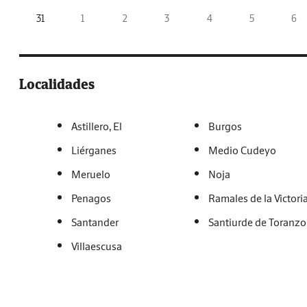
31
1
2
3
4
5
6
Localidades
Astillero, El
Burgos
Liérganes
Medio Cudeyo
Meruelo
Noja
Penagos
Ramales de la Victori
Santander
Santiurde de Toranzo
Villaescusa