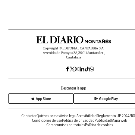
Copyright © EDITORIAL CANTABRIA S.A.
Avenida de Parayas 38, 39011 Santander ,
Cantabria
Descargar la app
App Store
Google Play
Contactar
Quiénes somos
Aviso legal
Accesibilidad
Reglamento UE 2024/10
Condiciones de uso
Política de privacidad
Publicidad
Mapa web
Compromisos editoriales
Política de cookies