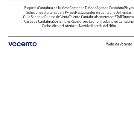
Esquelas
Cantabria en la Mesa
Cantabria DModa
Agenda Cantabria
Playas
Soluciones digitales para Pymes
Restaurantes en Cantabria
De tiendas
Guía Sanitaria
Puntos de Venta
Talento Cantabria
Hemeroteca
STARTinnov
Casas de Cantabria
Sostenibles
Racing
Foro Económico
Empleo Cantabria
Carlos Alcaraz
Lotería de Navidad
Lotería del Niño
Webs de Vocento