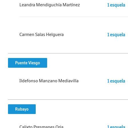
Leandra Mendiguchía Martínez
1 esquela
Carmen Salas Helguera
1 esquela
Puente Viesgo
Ildefonso Manzano Mediavilla
1 esquela
Rubayo
Calixto Presmanes Oria
1 esquela