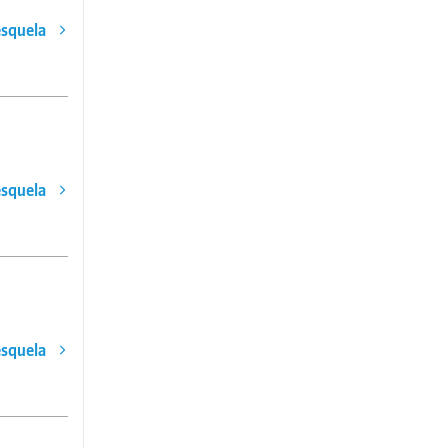
esquela
esquela
esquela