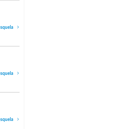
esquela
esquela
esquela