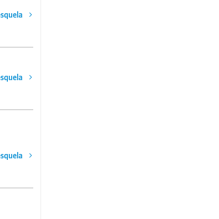
esquela
esquela
esquela