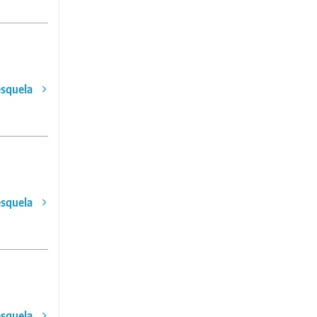
esquela
esquela
esquela